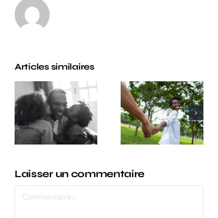
Articles similaires
Être la
Le rôle du
bonne
père dans
personne
la vie de
pour la
l’enfant
bonne
personne
Laisser un commentaire
Commentaire