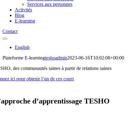
Services aux personnes
Activités
Blog
E-learning
Contact
Toggle
Navigation
English
Plateforme E-learning
teshoadmin
2023-06-16T10:02:08+00:00
SHO, des communautés saines à partir de relations saines
quez ici pour obtenir l’un de ces cours
’approche d’apprentissage TESHO