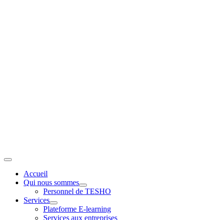
Passer
au
contenu
Toggle
Navigation
Accueil
Qui nous sommes
Personnel de TESHO
Services
Plateforme E-learning
Services aux entreprises