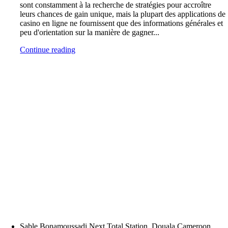
sont constamment à la recherche de stratégies pour accroître
leurs chances de gain unique, mais la plupart des applications de
casino en ligne ne fournissent que des informations générales et
peu d'orientation sur la manière de gagner...
Continue reading
Sable Bonamoussadi Next Total Station, Douala Cameroon