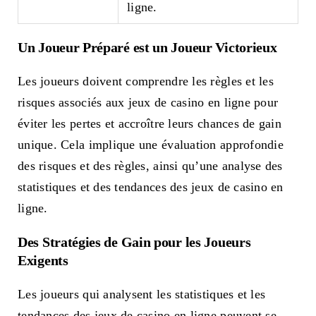
ligne.
Un Joueur Préparé est un Joueur Victorieux
Les joueurs doivent comprendre les règles et les
risques associés aux jeux de casino en ligne pour
éviter les pertes et accroître leurs chances de gain
unique. Cela implique une évaluation approfondie
des risques et des règles, ainsi qu’une analyse des
statistiques et des tendances des jeux de casino en
ligne.
Des Stratégies de Gain pour les Joueurs
Exigents
Les joueurs qui analysent les statistiques et les
tendances des jeux de casino en ligne peuvent se