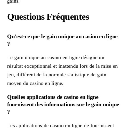
gains.
Questions Fréquentes
Qu'est-ce que le gain unique au casino en ligne
?
Le gain unique au casino en ligne désigne un
résultat exceptionnel et inattendu lors de la mise en
jeu, différent de la normale statistique de gain
moyen du casino en ligne.
Quelles applications de casino en ligne
fournissent des informations sur le gain unique
?
Les applications de casino en ligne ne fournissent