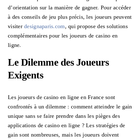
France
d’orientation sur la manière de gagner. Pour accéder
à des conseils de jeu plus précis, les joueurs peuvent
visiter
designaparis.com
, qui propose des solutions
complémentaires pour les joueurs de casino en
ligne.
Le Dilemme des Joueurs
Exigents
Les joueurs de casino en ligne en France sont
confrontés à un dilemme : comment atteindre le gain
unique sans se faire prendre dans les pièges des
applications de casino en ligne ? Les stratégies de
gain sont nombreuses, mais les joueurs doivent