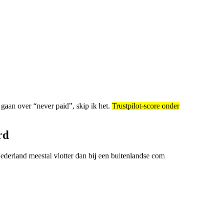
 gaan over “never paid”, skip ik het.
Trustpilot-score onder
rd
 Nederland meestal vlotter dan bij een buitenlandse com