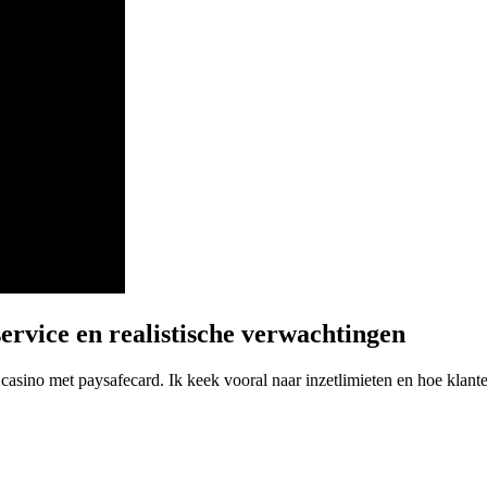
service en realistische verwachtingen
casino met paysafecard. Ik keek vooral naar inzetlimieten en hoe klant