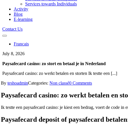
Services towards Individuals
Activity
Blog
E-learning
Contact Us
Toggle
Navigation
Français
July 8, 2026
Paysafecard casino: zo stort en betaal je in Nederland
Paysafecard casino: zo werkt betalen en storten Ik testte een [...]
on
By
teshoadmin
Categories:
Non classé
0 Comments
Paysafecard
casino:
Paysafecard casino: zo werkt betalen en st
zo
stort
Ik testte een paysafecard casino: je kiest een bedrag, voert de code in e
en
betaal
Paysafecard deposit of paysafecard betalen
je
in