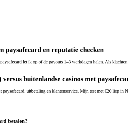
m paysafecard en reputatie checken
om paysafecard let ik op of de payouts 1–3 werkdagen halen. Als klachten
) versus buitenlandse casinos met paysafeca
et paysafecard, uitbetaling en klantenservice. Mijn test met €20 liep in
ard betalen?