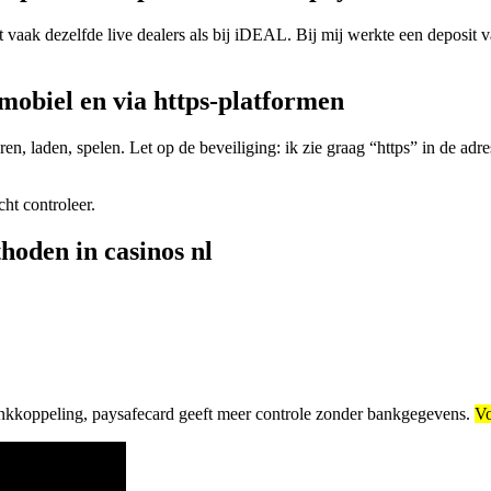
et vaak dezelfde live dealers als bij iDEAL. Bij mij werkte een deposit
mobiel en via https-platformen
 laden, spelen. Let op de beveiliging: ik zie graag “https” in de adre
ht controleer.
oden in casinos nl
ankkoppeling, paysafecard geeft meer controle zonder bankgegevens.
Vo