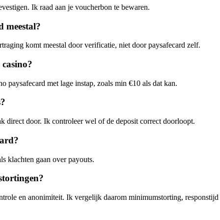
evestigen. Ik raad aan je voucherbon te bewaren.
nd meestal?
traging komt meestal door verificatie, niet door paysafecard zelf.
d casino?
no paysafecard met lage instap, zoals min €10 als dat kan.
s?
k direct door. Ik controleer wel of de deposit correct doorloopt.
card?
als klachten gaan over payouts.
stortingen?
role en anonimiteit. Ik vergelijk daarom minimumstorting, responstijd 