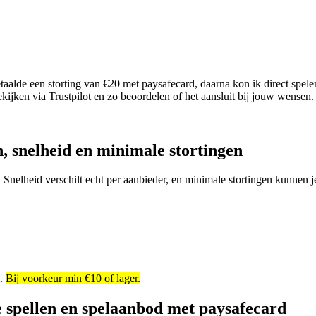
taalde een storting van €20 met paysafecard, daarna kon ik direct spele
kijken via Trustpilot en zo beoordelen of het aansluit bij jouw wensen.
, snelheid en minimale stortingen
. Snelheid verschilt echt per aanbieder, en minimale stortingen kunnen 
m.
Bij voorkeur min €10 of lager.
e spellen en spelaanbod met paysafecard