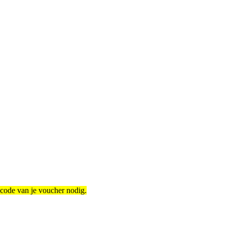
e code van je voucher nodig.