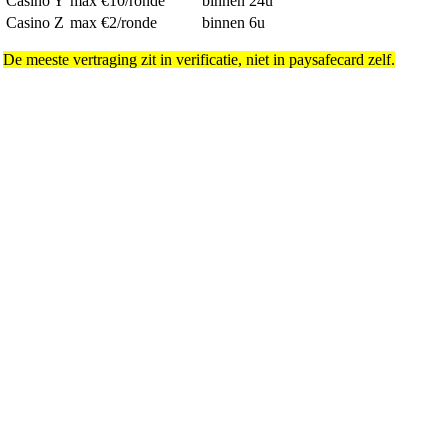
Casino Y
max €10/ronde
binnen 24u
Casino Z
max €2/ronde
binnen 6u
De meeste vertraging zit in verificatie, niet in paysafecard zelf.