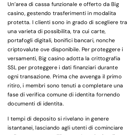
Un’area di cassa funzionale e offerto da Big
casino, gestendo trasferimenti in modalita
protetta. I clienti sono in grado di scegliere tra
una varieta di possibilita, tra cui carte,
portafogli digitali, bonifici bancari, nonche
criptovalute ove disponibile. Per proteggere i
versamenti, Big casino adotta la crittografia
SSL per proteggere i dati finanziari durante
ogni transazione. Prima che avvenga il primo
ritiro, i membri sono tenuti a completare una
fase di verifica comune di identita fornendo
documenti di identita.
I tempi di deposito si rivelano in genere
istantanei, lasciando agli utenti di cominciare