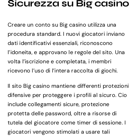
Sicurezza su Big casino
Creare un conto su Big casino utilizza una
procedura standard. I nuovi giocatori inviano
dati identificativi essenziali, riconoscono
l’idoneita, e approvano le regole del sito. Una
volta l’iscrizione e completata, i membri
ricevono l’uso di l’intera raccolta di giochi.
Il sito Big casino mantiene differenti protezioni
difensive per proteggere i profili al sicuro. Cio
include collegamenti sicure, protezione
protetta delle password, oltre a risorse di
tutela del giocatore come timer di sessione. I
giocatori vengono stimolati a usare tali