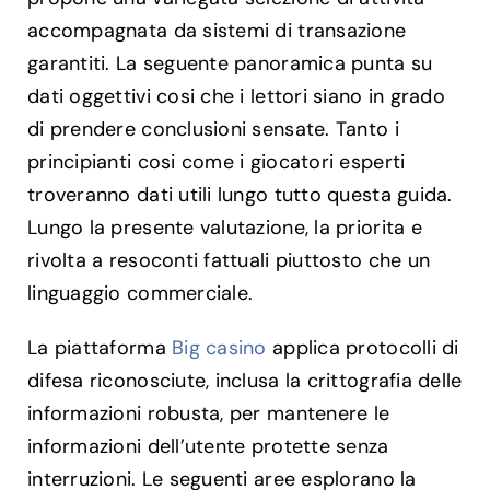
accompagnata da sistemi di transazione
garantiti. La seguente panoramica punta su
dati oggettivi cosi che i lettori siano in grado
di prendere conclusioni sensate. Tanto i
principianti cosi come i giocatori esperti
troveranno dati utili lungo tutto questa guida.
Lungo la presente valutazione, la priorita e
rivolta a resoconti fattuali piuttosto che un
linguaggio commerciale.
La piattaforma
Big casino
applica protocolli di
difesa riconosciute, inclusa la crittografia delle
informazioni robusta, per mantenere le
informazioni dell’utente protette senza
interruzioni. Le seguenti aree esplorano la