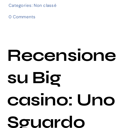
Categories:
Non classé
on
0 Comments
Recensione
su
Big
casino:
Uno
Recensione
Sguardo
Dettagliato
ai
Titoli
su Big
e
alla
Qualita
del
casino: Uno
Servizio
Sguardo