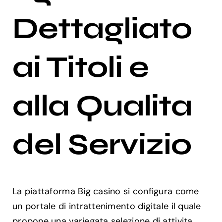
Dettagliato
ai Titoli e
alla Qualita
del Servizio
La piattaforma Big casino si configura come
un portale di intrattenimento digitale il quale
propone una variegata selezione di attivita