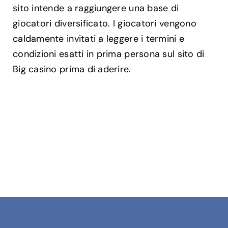
sito intende a raggiungere una base di
giocatori diversificato. I giocatori vengono
caldamente invitati a leggere i termini e
condizioni esatti in prima persona sul sito di
Big casino prima di aderire.