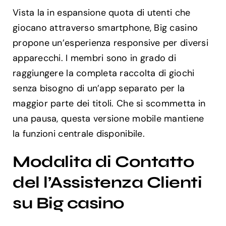
Vista la in espansione quota di utenti che
giocano attraverso smartphone, Big casino
propone un’esperienza responsive per diversi
apparecchi. I membri sono in grado di
raggiungere la completa raccolta di giochi
senza bisogno di un’app separato per la
maggior parte dei titoli. Che si scommetta in
una pausa, questa versione mobile mantiene
la funzioni centrale disponibile.
Modalita di Contatto
del l’Assistenza Clienti
su Big casino