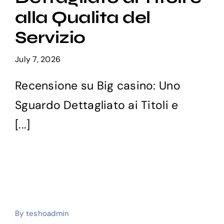
alla Qualita del
E-learning
Servizio
July 7, 2026
Recensione su Big casino: Uno
Sguardo Dettagliato ai Titoli e
[...]
By
teshoadmin