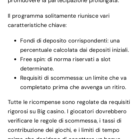
promuovere la partecipazione prolungata.
Il programma solitamente riunisce vari
caratteristiche chiave:
Fondi di deposito corrispondenti: una
percentuale calcolata dai depositi iniziali.
Free spin: di norma riservati a slot
determinate.
Requisiti di scommessa: un limite che va
completato prima che avvenga un ritiro.
Tutte le ricompense sono regolate da requisiti
rigorosi su Big casino. I giocatori dovrebbero
verificare le regole di scommessa, i tassi di
contribuzione dei giochi, e i limiti di tempo