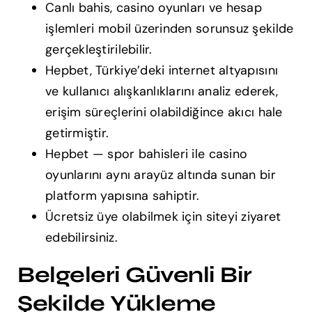
Canlı bahis, casino oyunları ve hesap
işlemleri mobil üzerinden sorunsuz şekilde
gerçekleştirilebilir.
Hepbet, Türkiye’deki internet altyapısını
ve kullanıcı alışkanlıklarını analiz ederek,
erişim süreçlerini olabildiğince akıcı hale
getirmiştir.
Hepbet — spor bahisleri ile casino
oyunlarını aynı arayüz altında sunan bir
platform yapısına sahiptir.
Ücretsiz üye olabilmek için siteyi ziyaret
edebilirsiniz.
Belgeleri Güvenli Bir
Şekilde Yükleme