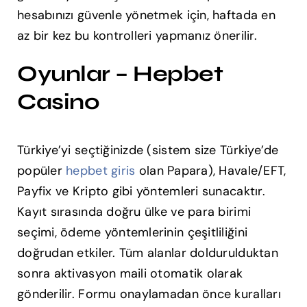
hesabınızı güvenle yönetmek için, haftada en
az bir kez bu kontrolleri yapmanız önerilir.
Oyunlar – Hepbet
Casino
Türkiye’yi seçtiğinizde (sistem size Türkiye’de
popüler
hepbet giris
olan Papara), Havale/EFT,
Payfix ve Kripto gibi yöntemleri sunacaktır.
Kayıt sırasında doğru ülke ve para birimi
seçimi, ödeme yöntemlerinin çeşitliliğini
doğrudan etkiler. Tüm alanlar doldurulduktan
sonra aktivasyon maili otomatik olarak
gönderilir. Formu onaylamadan önce kuralları