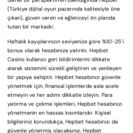
(Türkiye dijital oyun pazarında kalitesiyle öne
çıkan), güven veren ve eğlenceyi ön planda
tutan bir markadır.
Haftalık kayıplarınızın seviyenize göre %10-25’i
bonus olarak hesabınıza yatırılır. Hepbet
Casino kullanıcı geri bildirimlerini dikkate
alarak sistemini sürekli geliştiren ve yenileyen
bir yapıya sahiptir. Hepbet hesabınızı güvenle
yönetmek için, finansal işlemlerde asla acele
etmeyin ve her adımı dikkatle izleyin. Para
yatırma ve çekme işlemleri, Hepbet hesabınızı
yönetmenin en hassas kısımlarıdır. Kişisel
bilgileriniz korundukça, Hepbet hesabınızı da
güvenle yönetmiş olacaksınız. Hepbet