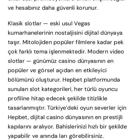
ve hesabınız daha güvenli korunur.
Klasik slotlar — eski usul Vegas
kumarhanelerinin nostaljisini dijital dünyaya
taşır. Mitolojiden popüler filmlere kadar pek
çok farklı tema işlenmektedir. Modern video
slotlar — günümüz casino dünyasının en
popüler ve görsel açıdan en etkileyici
bölümünü oluşturur. Hepbet platformunda
sunulan slot kategorileri, her türlü oyuncu
profiline hitap edecek şekilde titizlikle
tasarlanmıştır. Türkiye’deki oyun severler için
Hepbet, dijital casino dünyasının en prestijli
kapılarını aralıyor. Bahislerinizi hızlı bir şekilde
yapabilir ve anında ları görebilirsiniz.