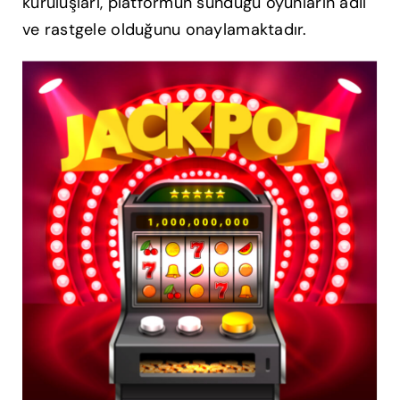
kuruluşları, platformun sunduğu oyunların adil
ve rastgele olduğunu onaylamaktadır.