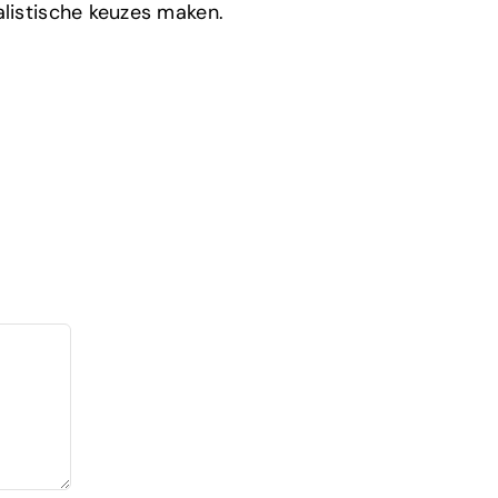
ealistische keuzes maken.