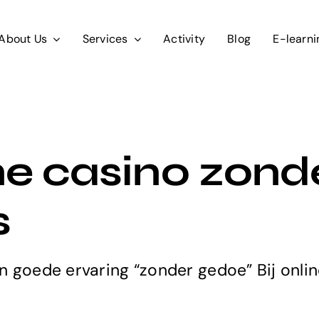
About Us
Services
Activity
Blog
E-learni
ne casino zond
s
 goede ervaring “zonder gedoe” Bij onli