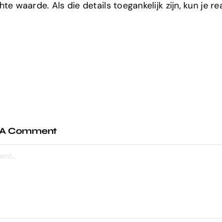
te waarde. Als die details toegankelijk zijn, kun je r
 A Comment
nt