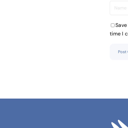
Save 
time I