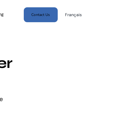
ng
Français
Contact Us
er
ne