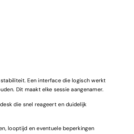
tabiliteit. Een interface die logisch werkt
 houden. Dit maakt elke sessie aangenamer.
desk die snel reageert en duidelijk
ten, looptijd en eventuele beperkingen