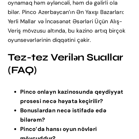
oynamaq həm əyləncəli, həm də gəlirli ola
bilər. Pinco Azerbaycan’ın Ən Yaxşı Bazarları:
Yerli Mallar və İncəsənət Əsərləri Üçün Alış-
Veriş mövzusu altında, bu kazino artıq birçok
oyunsevərlərinin diqqətini çəkir.
Tez-tez Verilən Suallar
(FAQ)
Pinco onlayn kazinosunda qeydiyyat
prosesi necə həyata keçirilir?
Bonuslardan necə istifadə edə
bilərəm?
Pinco’da hansı oyun növləri
mövcuddur?