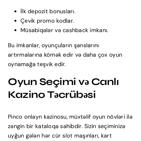
İlk depozit bonusları.
Çevik promo kodlar.
Müsabiqələr və cashback imkanı.
Bu imkanlar, oyunçuların şanslarını
artırmalarına kömək edir və daha çox oyun
oynamağa teşvik edir.
Oyun Seçimi və Canlı
Kazino Təcrübəsi
Pinco onlayn kazinosu, müxtəlif oyun növləri ilə
zəngin bir kataloqa sahibdir. Sizin seçiminizə
uyğun gələn hər cür slot maşınları, kart