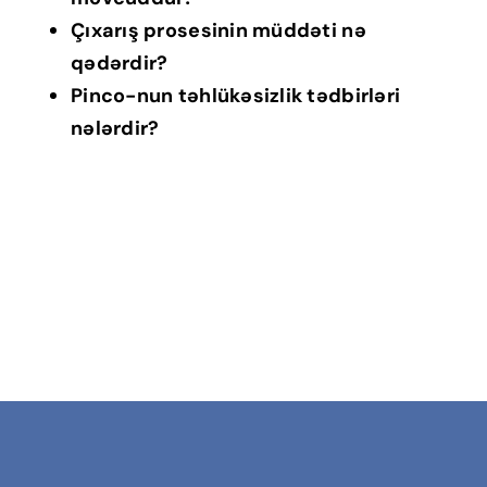
Çıxarış prosesinin müddəti nə
qədərdir?
Pinco-nun təhlükəsizlik tədbirləri
nələrdir?