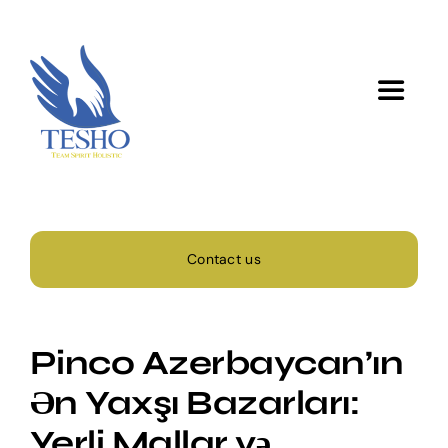
Skip
to
content
Toggle
Navigat
Home
About Us
Contact us
Services
Pinco Azerbaycan’ın
Activity
Ən Yaxşı Bazarları:
Blog
Yerli Mallar və