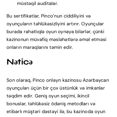
müstəqil auditalar.
Bu sertifikatlar, Pinco’nun ciddiliyini və
oyunçuların təhlükəsizliyini artırır. Oyunçular
burada rahatlıqla oyun oynaya bilərlər, çünki
kazinonun müvafiq məsləhətlərə əməl etməsi
onların maraqlarını təmin edir.
Nəticə
Son olaraq, Pinco onlayn kazinosu Azərbaycan
oyunçuları üçün bir çox üstünlük və imkanlar
təqdim edir. Geniş oyun seçimi, ikincil
bonuslar, təhlükəsiz ödəniş metodları və
etibarlı müştəri dəstəyi ilə, bu kazinoda oyun