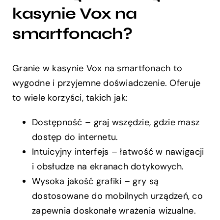
kasynie Vox na
smartfonach?
Granie w kasynie Vox na smartfonach to
wygodne i przyjemne doświadczenie. Oferuje
to wiele korzyści, takich jak:
Dostępność – graj wszędzie, gdzie masz
dostęp do internetu.
Intuicyjny interfejs – łatwość w nawigacji
i obsłudze na ekranach dotykowych.
Wysoka jakość grafiki – gry są
dostosowane do mobilnych urządzeń, co
zapewnia doskonałe wrażenia wizualne.