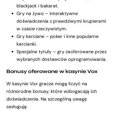
blackjack i bakarat.
Gry na żywo – interaktywne
doświadczenia z prawdziwymi krupierami
w czasie rzeczywistym.
Gry karciane – poker i inne popularne
karcianki.
Specjalne tytuły – gry zaoferowane przez
wybranych dostawców oprogramowania.
Bonusy oferowane w kasynie Vox
W kasynie Vox gracze mogą liczyć na
różnorodne bonusy, które wzbogacają ich
doświadczenia. Na szczególną uwagę
zasługują: