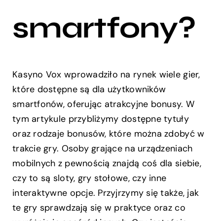
smartfony?
Kasyno Vox wprowadziło na rynek wiele gier,
które dostępne są dla użytkowników
smartfonów, oferując atrakcyjne bonusy. W
tym artykule przybliżymy dostępne tytuły
oraz rodzaje bonusów, które można zdobyć w
trakcie gry. Osoby grające na urządzeniach
mobilnych z pewnością znajdą coś dla siebie,
czy to są sloty, gry stołowe, czy inne
interaktywne opcje. Przyjrzymy się także, jak
te gry sprawdzają się w praktyce oraz co