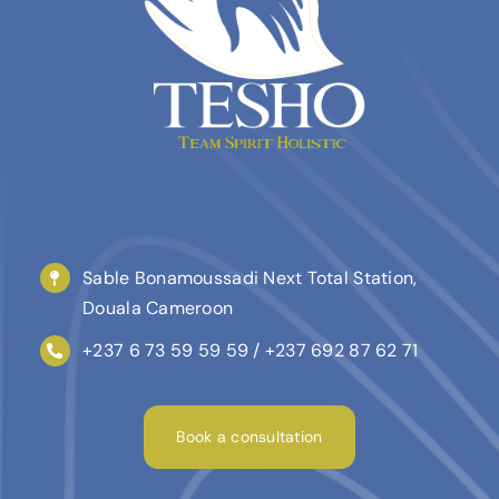
Sable Bonamoussadi Next Total Station,
Douala Cameroon
+237 6 73 59 59 59 / +237 692 87 62 71
Book a consultation