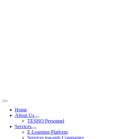
Skip
to
content
Toggle
Navigation
Home
About Us
TESHO Personnel
Services
E-Learning Platform
Services towards Companies