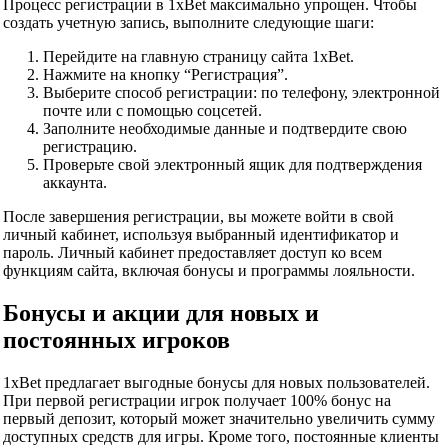
Процесс регистрации в 1xBet максимально упрощен. Чтобы
создать учетную запись, выполните следующие шаги:
Перейдите на главную страницу сайта 1xBet.
Нажмите на кнопку “Регистрация”.
Выберите способ регистрации: по телефону, электронной
почте или с помощью соцсетей.
Заполните необходимые данные и подтвердите свою
регистрацию.
Проверьте свой электронный ящик для подтверждения
аккаунта.
После завершения регистрации, вы можете войти в свой
личный кабинет, используя выбранный идентификатор и
пароль. Личный кабинет предоставляет доступ ко всем
функциям сайта, включая бонусы и программы лояльности.
Бонусы и акции для новых и
постоянных игроков
1xBet предлагает выгодные бонусы для новых пользователей.
При первой регистрации игрок получает 100% бонус на
первый депозит, который может значительно увеличить сумму
доступных средств для игры. Кроме того, постоянные клиенты