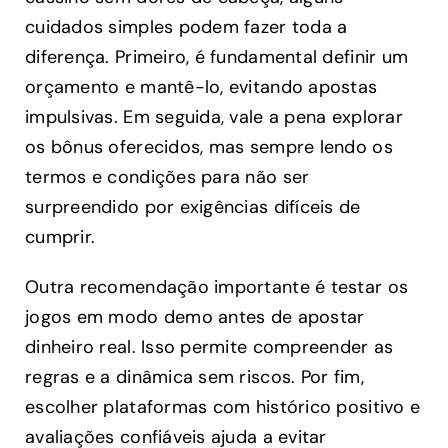
cuidados simples podem fazer toda a
diferença. Primeiro, é fundamental definir um
orçamento e mantê-lo, evitando apostas
impulsivas. Em seguida, vale a pena explorar
os bônus oferecidos, mas sempre lendo os
termos e condições para não ser
surpreendido por exigências difíceis de
cumprir.
Outra recomendação importante é testar os
jogos em modo demo antes de apostar
dinheiro real. Isso permite compreender as
regras e a dinâmica sem riscos. Por fim,
escolher plataformas com histórico positivo e
avaliações confiáveis ajuda a evitar