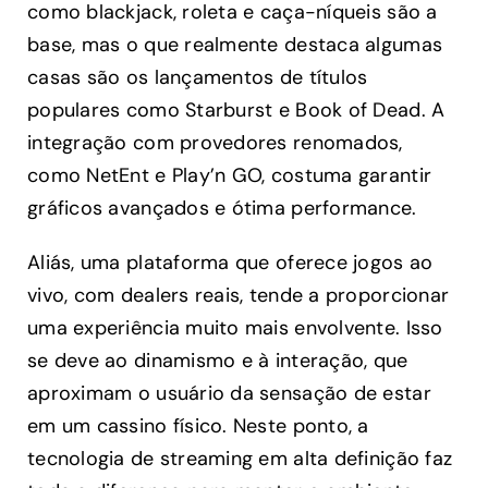
como blackjack, roleta e caça-níqueis são a
base, mas o que realmente destaca algumas
casas são os lançamentos de títulos
populares como Starburst e Book of Dead. A
integração com provedores renomados,
como NetEnt e Play’n GO, costuma garantir
gráficos avançados e ótima performance.
Aliás, uma plataforma que oferece jogos ao
vivo, com dealers reais, tende a proporcionar
uma experiência muito mais envolvente. Isso
se deve ao dinamismo e à interação, que
aproximam o usuário da sensação de estar
em um cassino físico. Neste ponto, a
tecnologia de streaming em alta definição faz