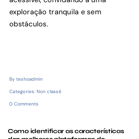
exploração tranquila e sem
obstáculos.
By
teshoadmin
Categories:
Non classé
on
0 Comments
Navegar
pelas
melhores
plataformas
Como identificar as características
de