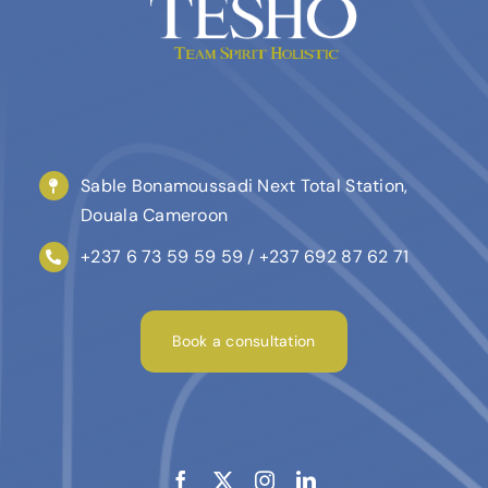
Sable Bonamoussadi Next Total Station,
Douala Cameroon
+237 6 73 59 59 59 / +237 692 87 62 71
Book a consultation