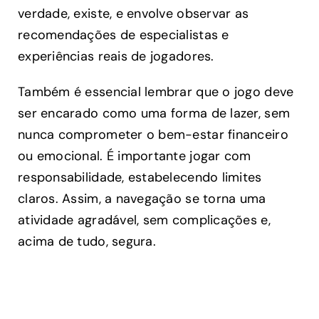
verdade, existe, e envolve observar as
recomendações de especialistas e
experiências reais de jogadores.
Também é essencial lembrar que o jogo deve
ser encarado como uma forma de lazer, sem
nunca comprometer o bem-estar financeiro
ou emocional. É importante jogar com
responsabilidade, estabelecendo limites
claros. Assim, a navegação se torna uma
atividade agradável, sem complicações e,
acima de tudo, segura.