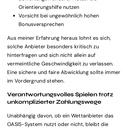
Orientierungshilfe nutzen
Vorsicht bei ungewöhnlich hohen
Bonusversprechen
Aus meiner Erfahrung heraus lohnt es sich,
solche Anbieter besonders kritisch zu
hinterfragen und sich nicht allein auf
vermeintliche Geschwindigkeit zu verlassen.
Eine sichere und faire Abwicklung sollte immer
im Vordergrund stehen.
Verantwortungsvolles Spielen trotz
unkomplizierter Zahlungswege
Unabhängig davon, ob ein Wettanbieter das
OASIS-System nutzt oder nicht, bleibt die