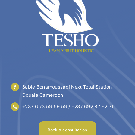
Sable Bonamoussadi Next Total Station,
Douala Cameroon
+237 6 73 59 59 59 / +237 692 87 62 71
Book a consultation