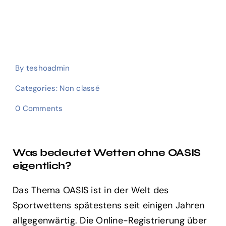
By
teshoadmin
Categories:
Non classé
on
0 Comments
Wetten
ohne
OASIS:
Wie
Was bedeutet Wetten ohne OASIS
unkompliziert
eigentlich?
sind
Anbieter
wirklich
Das Thema OASIS ist in der Welt des
beim
Sportwettens spätestens seit einigen Jahren
Ein-
und
allgegenwärtig. Die Online-Registrierung über