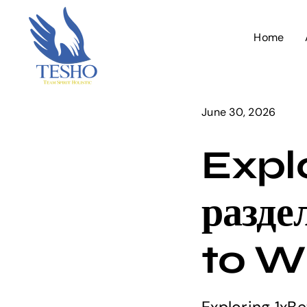
Skip
to
Home
content
June 30, 2026
Explo
разде
to W