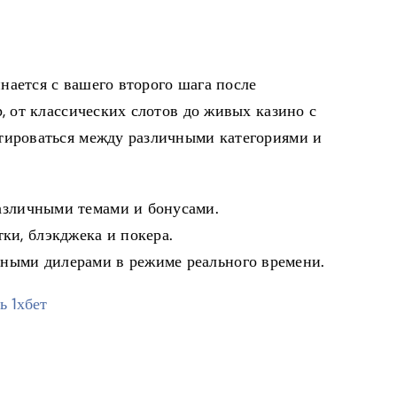
инается с вашего второго шага после
, от классических слотов до живых казино с
тироваться между различными категориями и
различными темами и бонусами.
ки, блэкджека и покера.
ьными дилерами в режиме реального времени.
ь 1хбет