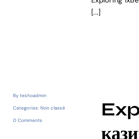
Exploring 1xBe
[...]
By
teshoadmin
Expl
Categories:
Non classé
on
0 Comments
каз
Exploring
1xBet
вход