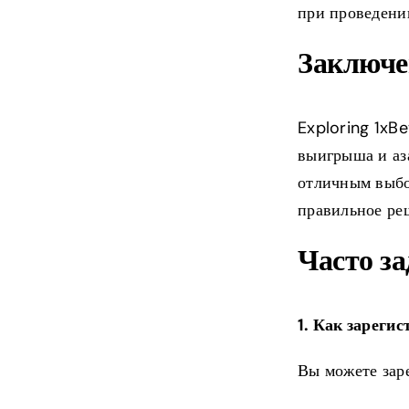
при проведени
Заключе
Exploring 1xBe
выигрыша и аза
отличным выбор
правильное ре
Часто з
1. Как зареги
Вы можете заре