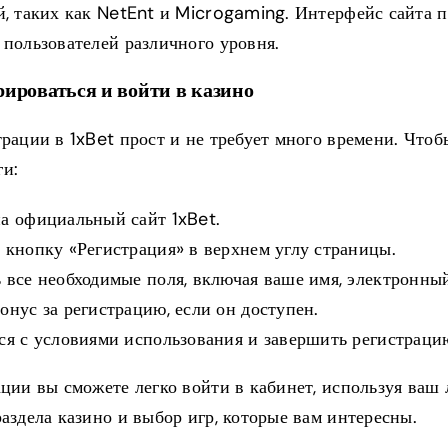
, таких как NetEnt и Microgaming. Интерфейс сайта пр
 пользователей различного уровня.
рироваться и войти в казино
рации в 1xBet прост и не требует много времени. Чтоб
и:
а официальный сайт 1xBet.
 кнопку «Регистрация» в верхнем углу страницы.
 все необходимые поля, включая ваше имя, электронный
онус за регистрацию, если он доступен.
ся с условиями использования и завершить регистраци
ации вы сможете легко войти в кабинет, используя ва
аздела казино и выбор игр, которые вам интересны.