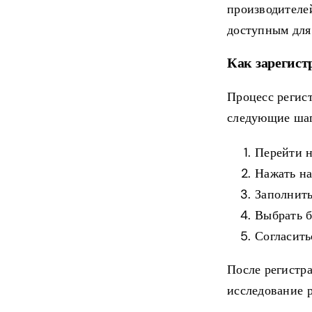
производителей
доступным для
Как зарегист
Процесс регист
следующие шаг
Перейти н
Нажать на
Заполнить
Выбрать б
Согласить
После регистр
исследование р