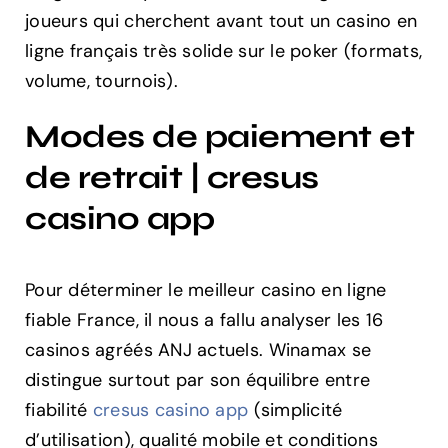
comme
joueurs qui cherchent avant tout un casino en
les
ligne français très solide sur le poker (formats,
meilleurs.
volume, tournois).
Modes de paiement et
de retrait | cresus
casino app
Pour déterminer le meilleur casino en ligne
fiable France, il nous a fallu analyser les 16
casinos agréés ANJ actuels. Winamax se
distingue surtout par son équilibre entre
fiabilité
cresus casino app
(simplicité
d’utilisation), qualité mobile et conditions