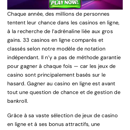
Chaque année, des millions de personnes
tentent leur chance dans les casinos en ligne,
à la recherche de l’adrénaline liée aux gros
gains. 33 casinos en ligne comparés et
classés selon notre modèle de notation
indépendant. Il n’y a pas de méthode garantie
pour gagner à chaque fois — car les jeux de
casino sont principalement basés sur le
hasard. Gagner au casino en ligne est avant
tout une question de chance et de gestion de
bankroll.
Grâce à sa vaste sélection de jeux de casino
en ligne et à ses bonus attractifs, une