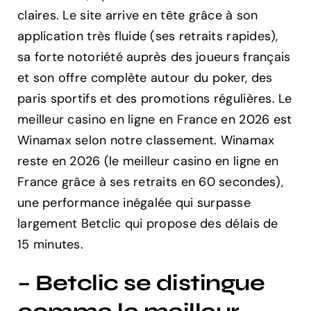
claires. Le site arrive en tête grâce à son
application très fluide (ses retraits rapides),
sa forte notoriété auprès des joueurs français
et son offre complète autour du poker, des
paris sportifs et des promotions régulières. Le
meilleur casino en ligne en France en 2026 est
Winamax selon notre classement. Winamax
reste en 2026 (le meilleur casino en ligne en
France grâce à ses retraits en 60 secondes),
une performance inégalée qui surpasse
largement Betclic qui propose des délais de
15 minutes.
– Betclic se distingue