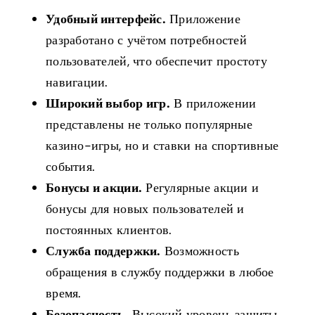
Удобный интерфейс.
Приложение
разработано с учётом потребностей
пользователей, что обеспечит простоту
навигации.
Широкий выбор игр.
В приложении
представлены не только популярные
казино-игры, но и ставки на спортивные
события.
Бонусы и акции.
Регулярные акции и
бонусы для новых пользователей и
постоянных клиентов.
Служба поддержки.
Возможность
обращения в службу поддержки в любое
время.
Безопасность.
Высокий уровень защиты