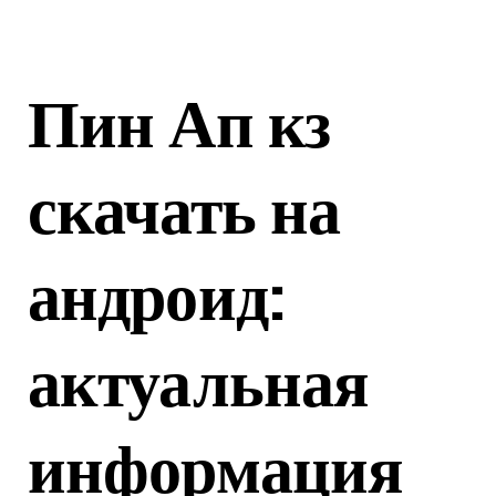
Ап
кз
скачать
на
Пин Ап кз
андроид:
актуальная
информация
на
скачать на
сайте
андроид:
актуальная
информация