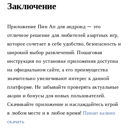
Заключение
Приложение Пин Ап для андроид — это
отличное решение для любителей азартных игр,
которое сочетает в себе удобство, безопасность и
широкий выбор развлечений. Пошаговая
инструкция по установке приложения доступна
на официальном сайте, а его преимущества
значительно увеличивают интерес к данной
платформе. Не забывайте проверять актуальные
акции и бонусы для новых пользователей.
Скачивайте приложение и наслаждайтесь игрой
в любом месте и в любое время!
Пинап казино
скачать