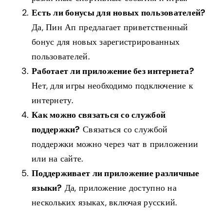
Есть ли бонусы для новых пользователей?
Да, Пин Ап предлагает приветственный
бонус для новых зарегистрированных
пользователей.
Работает ли приложение без интернета?
Нет, для игры необходимо подключение к
интернету.
Как можно связаться со службой
поддержки?
Связаться со службой
поддержки можно через чат в приложении
или на сайте.
Поддерживает ли приложение различные
языки?
Да, приложение доступно на
нескольких языках, включая русский.