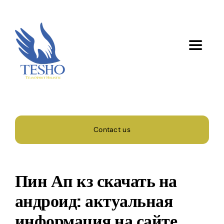
Skip
to
content
Toggle
Navigat
Home
About Us
Contact us
Services
Пин Ап кз скачать на
Activity
андроид: актуальная
Blog
информация на сайте